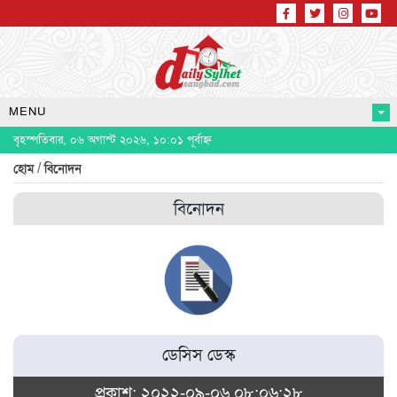
MENU
বৃহস্পতিবার, ০৬ অগাস্ট ২০২৬, ১০:০১ পূর্বাহ্ন
/
হোম
বিনোদন
বিনোদন
ডেসিস ডেস্ক
প্রকাশ: ২০২২-০৯-০৬ ০৮:০৬:২৮