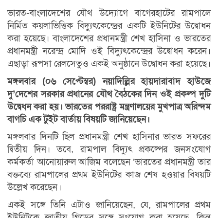
ভারত-বাংলাদেশের যৌথ উদ্যোগে বাগেরহাটের রামপালে
নির্মিত কয়লাভিত্তিক বিদ্যুৎকেন্দ্রের একটি ইউনিটের উদ্বোধন
করা হয়েছে। বাংলাদেশের প্রধানমন্ত্রী শেখ হাসিনা ও ভারতের
প্রধানমন্ত্রী নরেন্দ্র মোদি ওই বিদ্যুৎকেন্দ্রের উদ্বোধন করেন।
এছাড়া রূপসা রেলসেতুও একই অনুষ্ঠানে উদ্বোধন করা হয়েছে।
মঙ্গলবার (০৬ সেপ্টেম্বর) নয়াদিল্লির হায়দারাবাদ হাউজে
দু’দেশের সরকার প্রধানের যৌথ বৈঠকের দিন ওই প্রকল্প দুটি
উদ্বেধন করা হয়। ভারতের পররাষ্ট্র মন্ত্রণালয়ের মুখপাত্র অরিন্দম
বাগচি এক টুইট বার্তায় বিষয়টি জানিয়েছেন।
মঙ্গলবার দিনটি ছিল প্রধানমন্ত্রী শেখ হাসিনার ভারত সফরের
দ্বিতীয় দিন। তবে, রামপাল বিদ্যুৎ প্রকল্পের জনসংযোগ
কর্মকর্তা আনোয়ারুল আজিম বলেছেন ‘ভারতের প্রধানমন্ত্রী তার
বক্তব্যে রামপালের প্রথম ইউনিটের কাজ শেষ হওয়ার বিষয়টি
উল্লেখ করেছেন।
একই সঙ্গে তিনি এটাও জানিয়েছেন, যে, রামপালের প্রথম
ইউনিটকে জাতীয় গ্রিডের সঙ্গে সংযোগ করা হয়েছে, কিন্তু