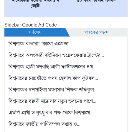
আমেরিকায় করোনা আক্রান্ত ২
৫০ বছর পর এই প্রথম...
কোটি!
Sidebar Google Ad Code
সর্বশেষ
পাঠকের পছন্দ
বিশ্বনাথে বক্তারা: ‘কারো এজেন্ডা...
বিশ্বনাথে অলংকারী ইউনিয়ন ওয়েলফেয়ার ট্রাস্টের...
বিশ্বনাথে হাজী মদরছি আলী ফাউন্ডেশনের ৪র্থ...
বিশ্বনাথের চরচন্ডীতে প্রথম হেলাল কাপ ফুটবল...
বিশ্বনাথের দশপাইকা মাদ্রাসার শিক্ষক শফিকুল...
বিশ্বনাথের বরুণী মাদ্রাসার নতুন ভবনের পাশে...
এমপি প্রার্থী ড.লুৎফুর’র পক্ষ থেকে বিশ্বনাথে...
বিশ্বনাথে জাতীয় প্রাণিসম্পদ সপ্তাহ ও...