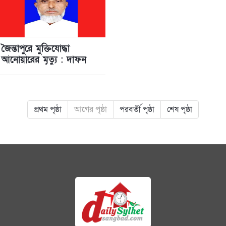
জৈন্তাপুরে মুক্তিযোদ্ধা
আনোয়ারের মৃত‌্যু : দাফন
সম্পন্ন
প্রথম পৃষ্ঠা
আগের পৃষ্ঠা
পরবর্তী পৃষ্ঠা
শেষ পৃষ্ঠা