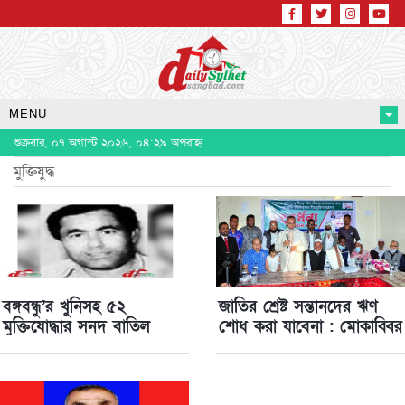
MENU
শুক্রবার, ০৭ অগাস্ট ২০২৬, ০৪:২৯ অপরাহ্ন
মুক্তিযুদ্ধ
বঙ্গবন্ধু’র খুনিসহ ৫২
জাতির শ্রেষ্ট সন্তানদের ঋণ
মুক্তিযোদ্ধার সনদ বাতিল
শোধ করা যাবেনা : মোকাব্বির
খান