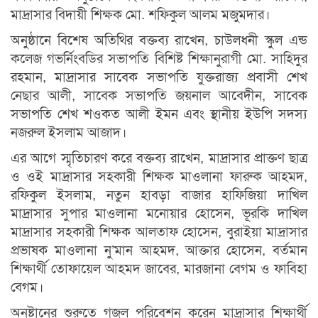
মাদ্রাসার বিদায়ী শিক্ষক মো. শফিকুল আলম মজুমদার।
অনুষ্ঠানে বিশেষ অতিথির বক্তব্য রাখেন, চাউলধনী স্কুল এন্ড
কলেজ গভর্নিংবডির সভাপতি বিশিষ্ট শিক্ষানুরাগী মো. সাহিদুর
রহমান, মাদ্রাসার সাবেক সভাপতি যুক্তরাজ্য প্রবাসী শেখ
নেছার আলী, সাবেক সভাপতি জয়নাল আবেদীন, সাবেক
সভাপতি শেখ শওকত আলী ইমন এবং স্থানীয় ইউপি সদস্য
নজরুল ইসলাম আজাদ।
এর আগে স্মৃতিচারণ করে বক্তব্য রাখেন, মাদ্রাসার প্রাক্তণ ছাত্র
ও ওই মাদ্রাসার সহকারী শিক্ষক মাওলানা ফারুক আহমদ,
রফিকুল ইসলাম, নতুন হাবড়া বাজার হাফিজিয়া দাখিল
মাদ্রাসার সুপার মাওলানা মনোয়ার হোসেন, ভূরকি দাখিল
মাদ্রাসার সহকারী শিক্ষক আলতাফ হোসেন, বুরাইয়া মাদ্রাসার
প্রভাষক মাওলানা নু’মান আহমদ, আক্তার হোসেন, বর্তমান
শিক্ষার্থী তোফায়েল আহমদ জাবের, মারজানা বেগম ও ফাবিহা
বেগম।
অনুষ্টানের শুরুতে গজল পরিবেশন করেন মাদ্রাসার শিক্ষার্থী