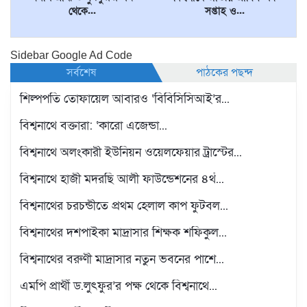
থেকে...
সপ্তাহ ও...
Sidebar Google Ad Code
সর্বশেষ
পাঠকের পছন্দ
শিল্পপতি তোফায়েল আবারও ‘বিবিসিসিআই’র...
বিশ্বনাথে বক্তারা: ‘কারো এজেন্ডা...
বিশ্বনাথে অলংকারী ইউনিয়ন ওয়েলফেয়ার ট্রাস্টের...
বিশ্বনাথে হাজী মদরছি আলী ফাউন্ডেশনের ৪র্থ...
বিশ্বনাথের চরচন্ডীতে প্রথম হেলাল কাপ ফুটবল...
বিশ্বনাথের দশপাইকা মাদ্রাসার শিক্ষক শফিকুল...
বিশ্বনাথের বরুণী মাদ্রাসার নতুন ভবনের পাশে...
এমপি প্রার্থী ড.লুৎফুর’র পক্ষ থেকে বিশ্বনাথে...