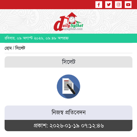
রবিবার, ০৯ অগাস্ট ২০২৬, ০৯:৪৮ অপরাহ্ন
/
হোম
সিলেট
সিলেট
নিজস্ব প্রতিবেদন
প্রকাশ: ২০২৬-০১-১৯ ০৭:১২:৪৬