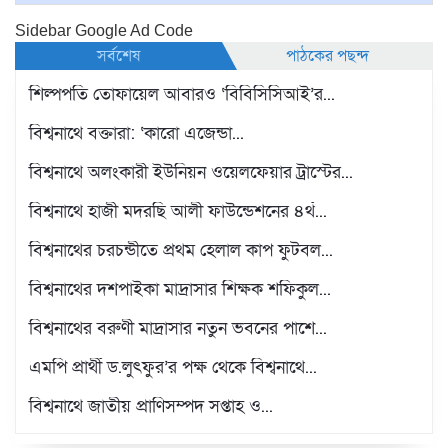
Sidebar Google Ad Code
সর্বশেষ
পাঠকের পছন্দ
শিল্পপতি তোফায়েল আবারও ‘বিবিসিসিআই’র...
বিশ্বনাথে বক্তারা: ‘কারো এজেন্ডা...
বিশ্বনাথে অলংকারী ইউনিয়ন ওয়েলফেয়ার ট্রাস্টের...
বিশ্বনাথে হাজী মদরছি আলী ফাউন্ডেশনের ৪র্থ...
বিশ্বনাথের চরচন্ডীতে প্রথম হেলাল কাপ ফুটবল...
বিশ্বনাথের দশপাইকা মাদ্রাসার শিক্ষক শফিকুল...
বিশ্বনাথের বরুণী মাদ্রাসার নতুন ভবনের পাশে...
এমপি প্রার্থী ড.লুৎফুর’র পক্ষ থেকে বিশ্বনাথে...
বিশ্বনাথে জাতীয় প্রাণিসম্পদ সপ্তাহ ও...
প্রবাসী স্বপন শিকদারের পক্ষ থেকে বিশ্বনাথে...