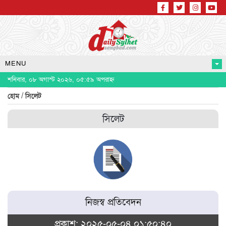
MENU
শনিবার, ০৮ অগাস্ট ২০২৬, ০৫:৫৯ অপরাহ্ন
/
হোম
সিলেট
সিলেট
নিজস্ব প্রতিবেদন
প্রকাশ: ২০২৫-০৫-০৪ ০১:৫০:৪০