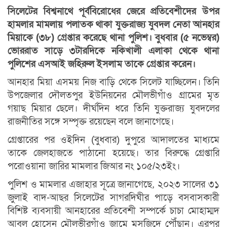
সিলেটের বিশ্বনাথে পূর্ববিরোধের জেরে প্রতিবেশীদের উপর
হামলার মামলায় পলাতক থাকা যুক্তরাজ্য যুবদল নেতা আনহার
মিয়াকে (৩৮) গ্রেপ্তার করেছে থানা পুলিশ। বুধবার (৫ নভেম্বর)
ভোররাত সাড়ে ৩টারদিকে নকিখালী এলাকা থেকে থানা
পুলিশের এসআই জহিরুল ইসলাম তাকে গ্রেপ্তার করেন।
আনহার মিয়া এসময় নিজ বাড়ি থেকে সিলেট যাচ্ছিলেন। তিনি
উপজেলার দৌলতপুর ইউনিয়নের মৌলভীগাঁও গ্রামের মৃত
গয়াছ মিয়ার ছেলে। দীর্ঘদিন ধরে তিনি যুক্তরাজ্য যুবদলের
রাজনীতির সঙ্গে সম্পৃক্ত রয়েছেন বলে জানাগেছে।
গ্রেপ্তারের পর ওইদিন (বুধবার) দুপুরে আদালতের মাধ্যমে
তাকে জেলহাজতে পাঠানো হয়েছে। তার বিরুদ্ধে গ্রেপ্তারি
পরোওয়ানা জারির মামলার জিআর নং ১০৫/২৩ইং।
পুলিশ ও মামলার এজাহার সূত্রে জানাগেছে, ২০২৩ সালের ৩১
জুলাই বাদ-আছর সিলেটের সাগরদিঘীর পাড়ে বসবাসকারী
বিশিষ্ট ব্যবসায়ী আনহারের প্রতিবেশী সম্পর্কে চাচা মোহাম্মদ
আবুল হোসেন মৌলভীরগাঁও জামে মসজিদে পৌঁছান। এরপর