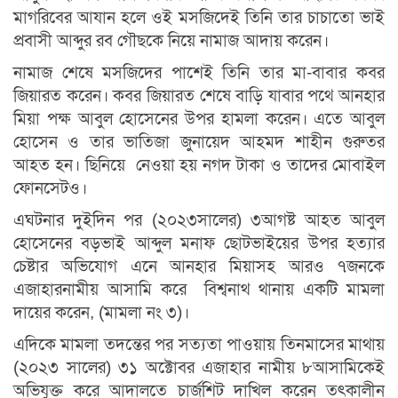
মাগরিবের আযান হলে ওই মসজিদেই তিনি তার চাচাতো ভাই
প্রবাসী আব্দুর রব গৌছকে নিয়ে নামাজ আদায় করেন।
নামাজ শেষে মসজিদের পাশেই তিনি তার মা-বাবার কবর
জিয়ারত করেন। কবর জিয়ারত শেষে বাড়ি যাবার পথে আনহার
মিয়া পক্ষ আবুল হোসেনের উপর হামলা করেন। এতে আবুল
হোসেন ও তার ভাতিজা জুনায়েদ আহমদ শাহীন গুরুতর
আহত হন। ছিনিয়ে নেওয়া হয় নগদ টাকা ও তাদের মোবাইল
ফোনসেটও।
এঘটনার দুইদিন পর (২০২৩সালের) ৩আগষ্ট আহত আবুল
হোসেনের বড়ভাই আব্দুল মনাফ ছোটভাইয়ের উপর হত্যার
চেষ্টার অভিযোগ এনে আনহার মিয়াসহ আরও ৭জনকে
এজাহারনামীয় আসামি করে বিশ্বনাথ থানায় একটি মামলা
দায়ের করেন, (মামলা নং ৩)।
এদিকে মামলা তদন্তের পর সত্যতা পাওয়ায় তিনমাসের মাথায়
(২০২৩ সালের) ৩১ অক্টোবর এজাহার নামীয় ৮আসামিকেই
অভিযুক্ত করে আদালতে চার্জশিট দাখিল করেন তৎকালীন