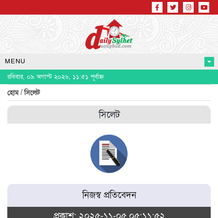
MENU
রবিবার, ০৯ অগাস্ট ২০২৬, ১১:৫১ পূর্বাহ্ন
/
হোম
সিলেট
সিলেট
নিজস্ব প্রতিবেদন
প্রকাশ: ২০২৫-১১-০৫ ০৫:১১:৫২