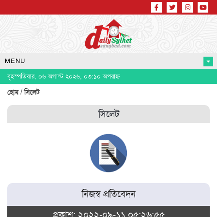
MENU
বৃহস্পতিবার, ০৬ অগাস্ট ২০২৬, ০৩:১০ অপরাহ্ন
/
হোম
সিলেট
সিলেট
নিজস্ব প্রতিবেদন
প্রকাশ: ২০২২-০৯-১১ ০৫:২৬:৫৫