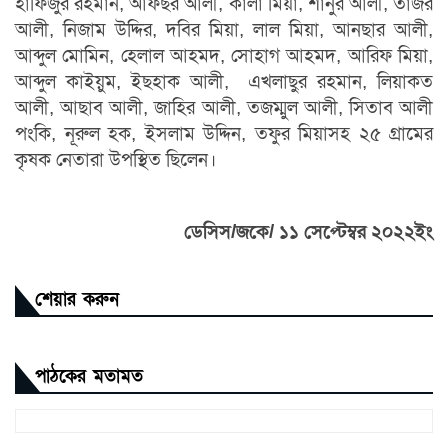
হাফিজুর রহমান, আফছর আলী, কালা মিয়া, শানুর আলী, তাজর
আলী, নিজাম উদ্দির, দবির মিয়া, লাল মিয়া, আনছার আলী,
আব্দুল মোমিন, হেলাল আহমদ, সোহাগ আহমদ, আরিফ মিয়া,
আব্দুল কাইয়ুম, ইছহাক আলী, এখলাছুর রহমান, লিয়াকত
আলী, আছাব আলী, জাহির আলী, তজম্মুল আলী, সিতাব আলী
পংকি, নূরুল হক, ইসলাম উদ্দিন, তফুর মিয়াসহ ২৫ গ্রামের
কৃষক নেতারা উপস্থিত ছিলেন।
ডেসিস/জকে/ ১১ সেপ্টেম্বর ২০২২ইং
শেয়ার করুন
পাঠকের মতামত