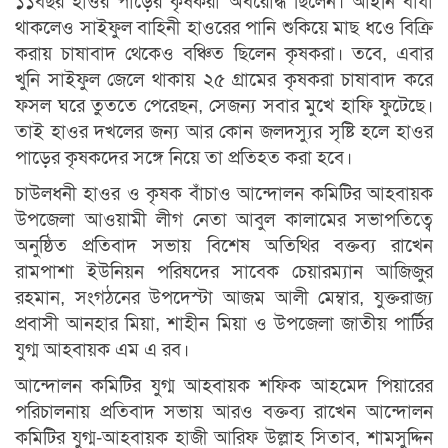
১১বছর হাওর পাড়ের কৃষকরা অবরোদ্ধ ছিলেন। আইনি বাধা
থাকলেও সাইফুল বাহিনী হাওরের পানি শুকিয়ে মাছ ধওে বিক্রি
করায় চাষাবাদ থেকেও বঞ্চিত ছিলেন কৃষকরা। তবে, এবার
খুনি সাইফুল জেলে থাকায় ২৫ গ্রামের কৃষকরা চাষাবাদ করে
ফসল ঘরে তুততে পেরেছন, সেজন্য সবার মুখে হাফি ফুটেছে।
তাই হাওর দখলের জন্য আর কোন জলদস্যুর সৃষ্টি হলে হাওর
পাড়ের কৃষকদের সঙ্গে নিয়ে তা প্রতিহত করা হবে।
চাউলধনী হাওর ও কৃষক বাঁচাও আন্দোলন কমিটির আহবায়ক
উপজেলা আওয়ামী লীগ নেতা আবুল কালামের সভাপতিত্বে
অনুষ্ঠিত প্রতিবাদ সভায় বিশেষ অতিথির বক্তব্য রাখেন
রামপাশা ইউনিয়ন পরিষদের সাবেক চেয়ারম্যান আজিজুর
রহমান, সংগঠনের উপদেস্টা আজম আলী মেম্বার, যুক্তরাজ্য
প্রবাসী আনহার মিয়া, শাহীন মিয়া ও উপজেলা জাতীয় পার্টির
যুগ্ম আহবায়ক এম এ রব।
আন্দোলন কমিটির যুগ্ম আহবায়ক শফিক আহমেদ পিয়ারের
পরিচালনায় প্রতিবাদ সভায় আরও বক্তব্য রাখেন আন্দোলন
কমিটির যুগ্ম-আহবায়ক হাজী আরিফ উল্লাহ সিতাব, শামসুদ্দিন