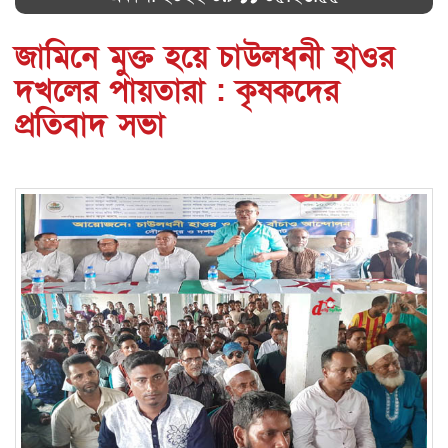
জামিনে মুক্ত হয়ে চাউলধনী হাওর
দখলের পায়তারা : কৃষকদের
প্রতিবাদ সভা