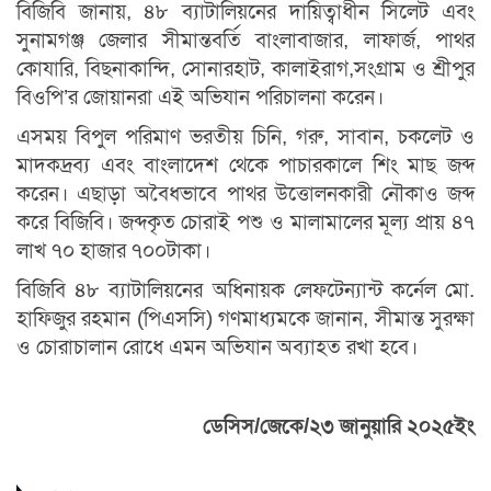
বিজিবি জানায়, ৪৮ ব্যাটালিয়নের দায়িত্বাধীন সিলেট এবং
সুনামগঞ্জ জেলার সীমান্তবর্তি বাংলাবাজার, লাফার্জ, পাথর
কোযারি, বিছনাকান্দি, সোনারহাট, কালাইরাগ,সংগ্রাম ও শ্রীপুর
বিওপি’র জোয়ানরা এই অভিযান পরিচালনা করেন।
এসময় বিপুল পরিমাণ ভরতীয় চিনি, গরু, সাবান, চকলেট ও
মাদকদ্রব্য এবং বাংলাদেশ থেকে পাচারকালে শিং মাছ জব্দ
করেন। এছাড়া অবৈধভাবে পাথর উত্তোলনকারী নৌকাও জব্দ
করে বিজিবি। জব্দকৃত চোরাই পশু ও মালামালের মূল্য প্রায় ৪৭
লাখ ৭০ হাজার ৭০০টাকা।
বিজিবি ৪৮ ব্যাটালিয়নের অধিনায়ক লেফটেন্যান্ট কর্নেল মো.
হাফিজুর রহমান (পিএসসি) গণমাধ্যমকে জানান, সীমান্ত সুরক্ষা
ও চোরাচালান রোধে এমন অভিযান অব্যাহত রখা হবে।
ডেসিস/জেকে/২৩ জানুয়ারি ২০২৫ইং