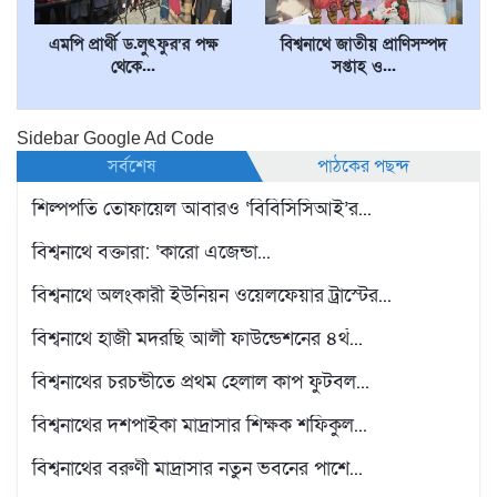
এমপি প্রার্থী ড.লুৎফুর’র পক্ষ
বিশ্বনাথে জাতীয় প্রাণিসম্পদ
থেকে...
সপ্তাহ ও...
Sidebar Google Ad Code
সর্বশেষ
পাঠকের পছন্দ
শিল্পপতি তোফায়েল আবারও ‘বিবিসিসিআই’র...
বিশ্বনাথে বক্তারা: ‘কারো এজেন্ডা...
বিশ্বনাথে অলংকারী ইউনিয়ন ওয়েলফেয়ার ট্রাস্টের...
বিশ্বনাথে হাজী মদরছি আলী ফাউন্ডেশনের ৪র্থ...
বিশ্বনাথের চরচন্ডীতে প্রথম হেলাল কাপ ফুটবল...
বিশ্বনাথের দশপাইকা মাদ্রাসার শিক্ষক শফিকুল...
বিশ্বনাথের বরুণী মাদ্রাসার নতুন ভবনের পাশে...