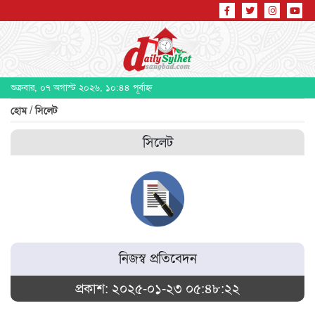
শুক্রবার, ০৭ অগাস্ট ২০২৬, ১০:৪৪ পূর্বাহ্ন
/
হোম
সিলেট
সিলেট
নিজস্ব প্রতিবেদন
প্রকাশ: ২০২৫-০১-২৩ ০৫:৪৮:২২