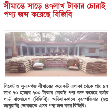
সীমান্তে সাড়ে ৪৭লাখ টাকার চোরাই
পণ্য জব্দ করেছে বিজিবি
সিলেট ও সুনামগঞ্জ সীমান্তের কয়েকটি এলাকা থেকে প্রায় ৪৭
লাখ ৭০ হাজার ৭০০ টাকার চোরাই পণ্য জব্দ করেছে বর্ডার
গার্ড বাংলাদেশ (বিজিবি)। অভিযানকালে বৃহস্পতিবার (২৩
জানুয়ারি) ভোররাতে এসব পণ্য জব্দ করে বিজিবি।